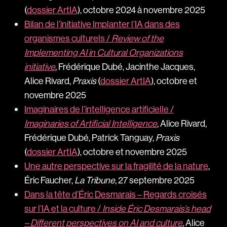
(
dossier ArtIA
), octobre 2024 à novembre 2025
Bilan de l’initiative Implanter l’IA dans des
organismes culturels /
Review of the
Implementing AI in Cultural Organizations
initiative
, Frédérique Dubé, Jacinthe Jacques,
Alice Rivard,
Praxis
(
dossier ArtIA
), octobre et
novembre 2025
Imaginaires de l’intelligence artificielle /
Imaginaries of Artificial Intelligence
, Alice Rivard,
Frédérique Dubé, Patrick Tanguay,
Praxis
(
dossier ArtIA
), octobre et novembre 2025
Une autre perspective sur la fragilité de la nature
,
Éric Faucher,
La Tribune
, 27 septembre 2025
Dans la tête d’Éric Desmarais – Regards croisés
sur l’IA et la culture /
Inside Éric Desmarais’s head
– Different perspectives on AI and culture
, Alice