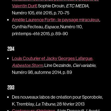
Valentin Durif
, Sophie Drouin,
ETC MEDIA
,
Numéro 105, été 2015, p. 70–75
Amélie Laurence Fortin : le paysage miraculeux
,
Cynthia Fecteau,
Espace
, Numéro 110,
printemps–été 2015, p. 89–90
2014
Louis Couturier et Jacky Georges Lafargue,
Asbestos Storm
, Line Dezainde,
Ciel variable
,
Numéro 98, automne 2014, p. 89
2013
Des nouveaux labos de création pour Sporobole,
K. Tremblay,
La Tribune
, 28 février 2013
Conteneurs d’histoires
, Alain Deneault,
Liberté
,