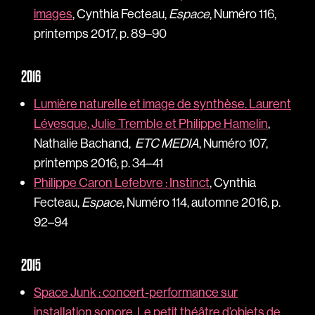
images
, Cynthia Fecteau,
Espace
, Numéro 116,
printemps 2017, p. 89–90
2016
Lumière naturelle et image de synthèse. Laurent
Lévesque, Julie Tremble et Philippe Hamelin
,
Nathalie Bachand,
ETC MEDIA
, Numéro 107,
printemps 2016, p. 34–41
Philippe Caron Lefebvre : Instinct
, Cynthia
Fecteau,
Espace
, Numéro 114, automne 2016, p.
92–94
2015
Space Junk : concert-performance sur
installation sonore. Le petit théâtre d’objets de