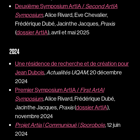
Deuxième Symposium ArtIA /
Second ArtIA
Symposium
, Alice Rivard, Eve Chevalier,
Frédérique Dubé, Jacinthe Jacques,
Praxis
(
dossier ArtIA
), avril et mai 2025
2024
Une résidence de recherche et de création pour
Jean Dubois
,
Actualités UQAM
, 20 décembre
2024
Premier Symposium ArtIA /
First ArtAI
Symposium
, Alice Rivard, Frédérique Dubé,
Jacinthe Jacques,
Praxis
(
dossier ArtIA
),
novembre 2024
Projet Artia | Communiqué | Sporobole
, 12 juin
2024