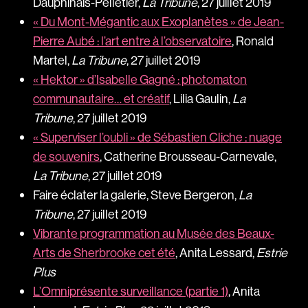
Dauphinais-Pelletier,
La Tribune
, 27 juillet 2019
« Du Mont-Mégantic aux Exoplanètes » de Jean-
Pierre Aubé : l’art entre à l’observatoire
, Ronald
Martel,
La Tribune
, 27 juillet 2019
« Hektor » d’Isabelle Gagné : photomaton
communautaire… et créatif
, Lilia Gaulin,
La
Tribune
, 27 juillet 2019
« Superviser l’oubli » de Sébastien Cliche : nuage
de souvenirs
, Catherine Brousseau-Carnevale,
La Tribune
, 27 juillet 2019
Faire éclater la galerie,
Steve Bergeron,
La
Tribune
, 27 juillet 2019
Vibrante programmation au Musée des Beaux-
Arts de Sherbrooke cet été
, Anita Lessard,
Estrie
Plus
L’Omniprésente surveillance (partie 1)
, Anita