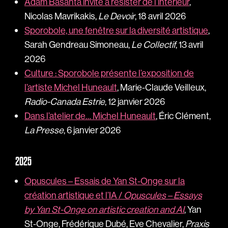
Adam Basanta invite à résister de l’intérieur
,
Nicolas Mavrikakis,
Le Devoir
, 18 avril 2026
Sporobole, une fenêtre sur la diversité artistique
,
Sarah Gendreau Simoneau,
Le Collectif
, 13 avril
2026
Culture : Sporobole présente l’exposition de
l’artiste Michel Huneault
, Marie-Claude Veilleux,
Radio-Canada Estrie
, 12 janvier 2026
Dans l’atelier de… Michel Huneault
, Éric Clément,
La Presse
, 6 janvier 2026
2025
Opuscules – Essais de Yan St-Onge sur la
création artistique et l’IA /
Opuscules – Essays
by Yan St-Onge on artistic creation and AI
, Yan
St-Onge, Frédérique Dubé, Eve Chevalier,
Praxis