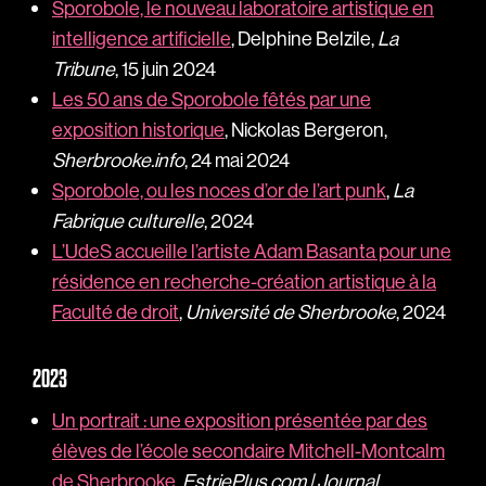
Sporobole, le nouveau laboratoire artistique en
intelligence artificielle
, Delphine Belzile,
La
Tribune
, 15 juin 2024
Les 50 ans de Sporobole fêtés par une
exposition historique
, Nickolas Bergeron,
Sherbrooke.info
, 24 mai 2024
Sporobole, ou les noces d’or de l’art punk
,
La
Fabrique culturelle
, 2024
L’UdeS accueille l’artiste Adam Basanta pour une
résidence en recherche-création artistique à la
Faculté de droit
,
Université de Sherbrooke
, 2024
2023
Un portrait : une exposition présentée par des
élèves de l’école secondaire Mitchell-Montcalm
de Sherbrooke
,
EstriePlus.com | Journal