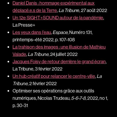
Daniel Danis : hommage expérimental aux
déplacé.e.s de la Terre
,
La Tribun
e, 27 août 2022
Un 12e SIGHT+SOUND autour de la pandémie
,
La Presse+
Les yeux dans l’eau
,
Espace
, Numéro 131,
printemps–été 2022, p. 107–108
La trahison des images : une illusion de Mathieu
Valade
,
La Tribune
, 24 juillet 2022
Jacques Foisy de retour derrière le grand écran
,
La Tribune, 3 février 2022
Un hub créatif pour relancer le centre-ville
,
La
Tribune
, 2 février 2022
Optimiser ses opérations grâce aux outils
numériques, Nicolas Trudeau,
5-6-7-8
, 2022, no 1,
p. 30-31