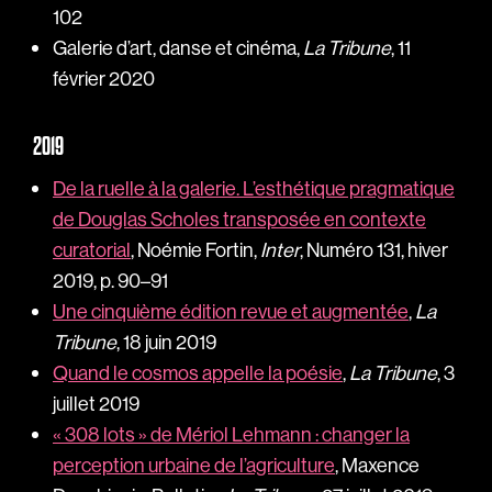
102
Galerie d’art, danse et cinéma,
La Tribune
, 11
février 2020
2019
De la ruelle à la galerie. L’esthétique pragmatique
de Douglas Scholes transposée en contexte
curatorial
, Noémie Fortin,
Inter
, Numéro 131, hiver
2019, p. 90–91
Une cinquième édition revue et augmentée
,
La
Tribune
, 18 juin 2019
Quand le cosmos appelle la poésie
,
La Tribune
, 3
juillet 2019
« 308 lots » de Mériol Lehmann : changer la
perception urbaine de l’agriculture
, Maxence