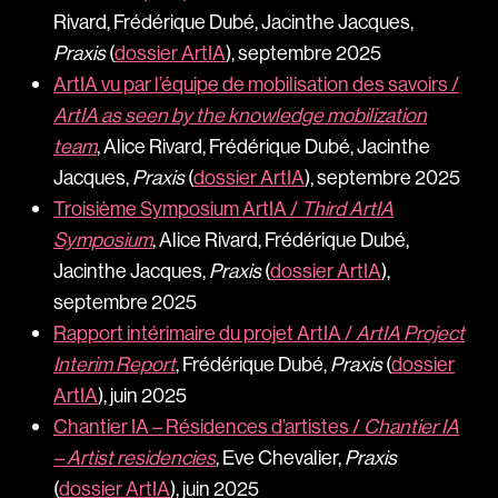
Rivard, Frédérique Dubé, Jacinthe Jacques,
Praxis
(
dossier ArtIA
), septembre 2025
ArtIA vu par l’équipe de mobilisation des savoirs /
ArtIA as seen by the knowledge mobilization
team
, Alice Rivard, Frédérique Dubé, Jacinthe
Jacques,
Praxis
(
dossier ArtIA
), septembre 2025
Troisième Symposium ArtIA /
Third ArtIA
Symposium
, Alice Rivard, Frédérique Dubé,
Jacinthe Jacques,
Praxis
(
dossier ArtIA
),
septembre 2025
Rapport intérimaire du projet ArtIA /
ArtIA Project
Interim Report
, Frédérique Dubé,
Praxis
(
dossier
ArtIA
), juin 2025
Chantier IA – Résidences d’artistes /
Chantier IA
– Artist residencies
, Eve Chevalier,
Praxis
(
dossier ArtIA
), juin 2025