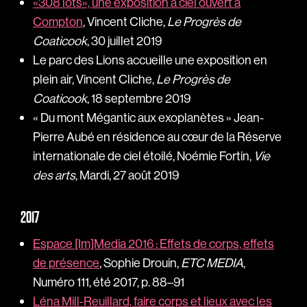
«308 lots», une exposition à ciel ouvert à
Compton
, Vincent Cliche,
Le Progrès de
Coaticook
, 30 juillet 2019
Le parc des Lions accueille une exposition en
plein air, Vincent Cliche,
Le Progrès de
Coaticook
, 18 septembre 2019
« Du mont Mégantic aux exoplanètes » Jean-
Pierre Aubé en résidence au cœur de la Réserve
internationale de ciel étoilé, Noémie Fortin,
Vie
des arts
, Mardi, 27 août 2019
2017
Espace [Im]Media 2016 : Effets de corps, effets
de présence
, Sophie Drouin,
ETC MEDIA
,
Numéro 111, été 2017, p. 88–91
Léna Mill-Reuillard, faire corps et lieux avec les