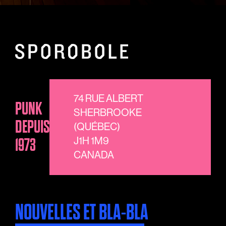
74 RUE ALBERT
PUNK
SHERBROOKE
DEPUIS
(QUÉBEC)
1973
J1H 1M9
CANADA
NOUVELLES ET BLA-BLA