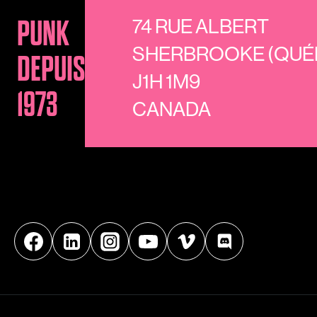
74 RUE ALBERT
PUNK
SHERBROOKE (QUÉ
DEPUIS
J1H 1M9
1973
CANADA