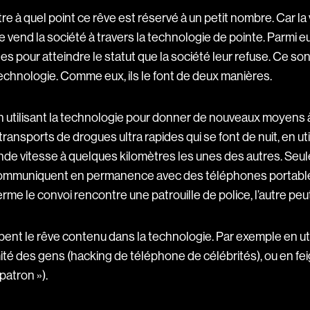
re à quel point ce rêve est réservé à un petit nombre. Car l
 vend la société à travers la technologie de pointe. Parmi eu
es pour atteindre le statut que la société leur refuse. Ce so
 technologie. Comme eux, ils le font de deux manières.
en utilisant la technologie pour donner de nouveaux moyens à
ransports de drogues ultra rapides qui se font de nuit, en util
ande vitesse à quelques kilomètres les unes des autres. Seule
 communiquent en permanence avec des téléphones portables,
erme le convoi rencontre une patrouille de police, l’autre peu
nt le rêve contenu dans la technologie. Par exemple en uti
mité des gens (hacking de téléphone de célébrités), ou en f
patron »).