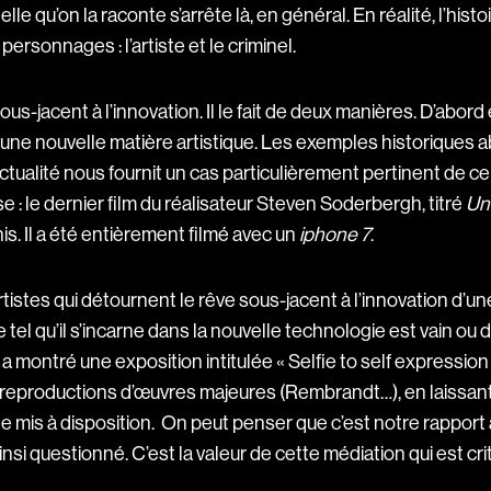
lle qu’on la raconte s’arrête là, en général. En réalité, l’histoi
ersonnages : l’artiste et le criminel.
ous-jacent à l’innovation. Il le fait de deux manières. D’abord 
une nouvelle matière artistique. Les exemples historiques a
’actualité nous fournit un cas particulièrement pertinent de
se : le dernier film du réalisateur Steven Soderbergh, titré
Un
s. Il a été entièrement filmé avec un
iphone 7
.
tistes qui détournent le rêve sous-jacent à l’innovation d’un
l qu’il s’incarne dans la nouvelle technologie est vain ou d
 a montré une exposition intitulée « Selfie to self expression 
reproductions d’œuvres majeures (Rembrandt…), en laissant a
hone mis à disposition. On peut penser que c’est notre rappor
insi questionné. C’est la valeur de cette médiation qui est cri