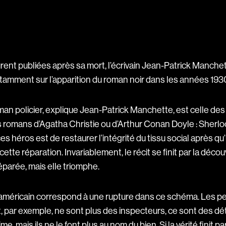
urent publiées après sa mort, l’écrivain Jean-Patrick Manchett
notamment sur l’apparition du roman noir dans les années 193
n policier, explique Jean-Patrick Manchette, est celle des
 romans d’Agatha Christie ou d’Arthur Conan Doyle : Sherlo
ces héros est de restaurer l’intégrité du tissu social après q
ette réparation. Invariablement, le récit se finit par la décou
éparée, mais elle triomphe.
r américain correspond à une rupture dans ce schéma. Les 
, par exemple, ne sont plus des inspecteurs, ce sont des déte
e, mais ils ne le font plus au nom du bien. Si la vérité finit p