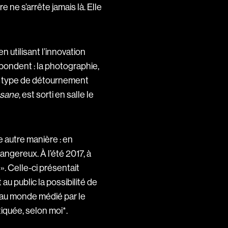
re ne s’arrête jamais là. Elle
en utilisant l’innovation
bondent : la photographie,
 ce type de détournement
sane
, est sorti en salle le
e autre manière : en
angereux. À l’été 2017, à
». Celle-ci présentait
u public la possibilité de
t au monde médié par le
tiquée, selon moi*.